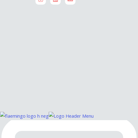
Impressum:
Dietrich & Kokosnuss OHG | Klein Glien 25 | D-
14806 Bad Belzig – OT Klein Glien
Vertretungsberechtigte Gesellschafter Julianne
Becker | info@flaemingo-startuphub.com|
Amtsgericht Potsdam | Registergericht: HRA 6213
P | USt-ID-Nr. gem. § 27a UStG: DE 300985913