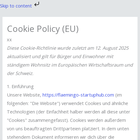
Zum
Skip to content
Inhalt
Consent
Consent
Consent
Consent
Consent
Consent
Consent
Statistics
Functional
Marketing
springen
to
to
to
to
to
to
to
Cookie Policy (EU)
service
service
service
service
service
service
service
elementor
wordpress
google-
complianz
google-
linkedin
sonstiges
xx
analytics
fonts
Diese Cookie-Richtlinie wurde zuletzt am 12. August 2025
aktualisiert und gilt für Bürger und Einwohner mit
ständigem Wohnsitz im Europäischen Wirtschaftsraum und
der Schweiz.
1. Einführung
Unsere Website,
https://flaemingo-startuphub.com
(im
folgenden: "Die Website") verwendet Cookies und ähnliche
Technologien (der Einfachheit halber werden all diese unter
"Cookies" zusammengefasst). Cookies werden außerdem
von uns beauftragten Drittparteien platziert. In dem unten
stehendem Dokument informieren wir dich über die